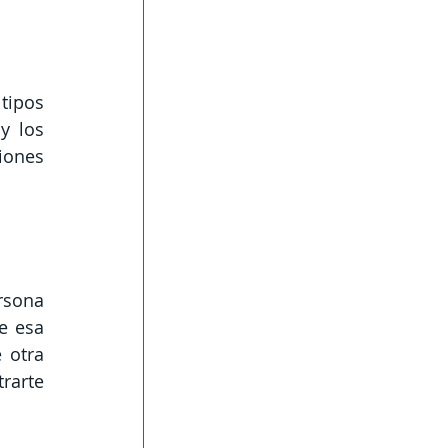
ipos 
 los 
ones 
sona 
 esa 
otra 
arte 