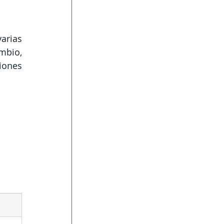
rias 
bio, 
ones 