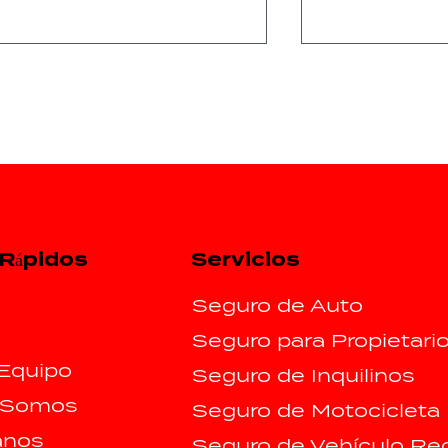
Consejos esenciales
Lista de pre
Servicios
 Rápidos
para los conductores de
para tormen
Texas después de una
invernales p
Seguro de Auto
tormenta invernal.
propietarios
Seguro para Propietari
viviendas en
Equipo
Seguro de Inquilinos
 Somos
Seguro de Motocicleta
anos
Seguro de Vehículo Rec