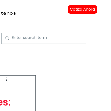
Cotiza Ahora
ctanos
s: