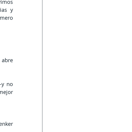
imos 
as y 
úmero 
abre 
—y no 
ejor 
nker 