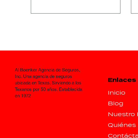
Al Boenker Agencia de Seguros,
Consejos de seguro para
Inc. Una agencia de seguros
Enlaces
viajes por carretera
ubicada en Texas. Sirviendo a los
Texanos por 50 años. Establecida
durante Spring Break
Inicio
en 1972
para conductores de
Blog
Texas.
Nuestro 
Quiénes
Contáct