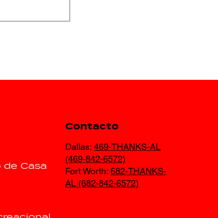
paración
Contacto
tas
ara
Dallas:
469-THANKS-AL
 de
(469-842-6572)
o de Casa
 Texas
Fort Worth:
682-THANKS-
AL (682-842-6572)
reacional