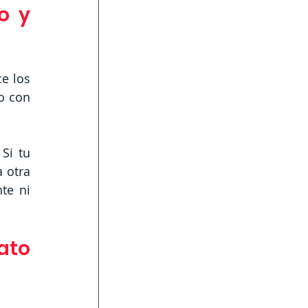
 y 
e los 
 con 
i tu 
otra 
e ni 
to 