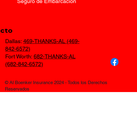
Seguro de Embarcación
cto
Dallas:
469-THANKS-AL (469-
842-6572)
Fort Worth:
682-THANKS-AL
(682-842-6572)
© AI Boenker Insurance 2024 - Todos los Derechos
Reservados